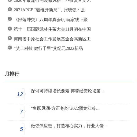
2020年最流行的装修风格，不仅复古文艺
2021APCF “破维开新局”，张晓强：是
《部落冲突》八周年真会玩 玩家线下聚
第十一届国际武林斗茶大会11月初在中国
河南省中原社会工作发展基金会高新区工
“艾上科技 健行千里”艾纪元2022新品
月排行
探讨可持续增长要素 博鳌经安论坛第...
12
“鱼跃凤湖·方正冬韵”2022黑龙江冷...
7
做强供应链，打造核心实力，行业大佬...
5