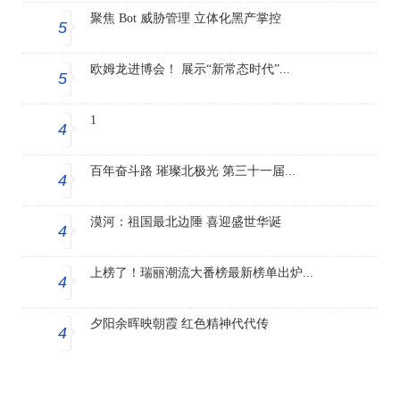
聚焦 Bot 威胁管理 立体化黑产掌控
5
欧姆龙进博会！ 展示“新常态时代”...
5
1
4
百年奋斗路 璀璨北极光 第三十一届...
4
漠河：祖国最北边陲 喜迎盛世华诞
4
上榜了！瑞丽潮流大番榜最新榜单出炉...
4
夕阳余晖映朝霞 红色精神代代传
4