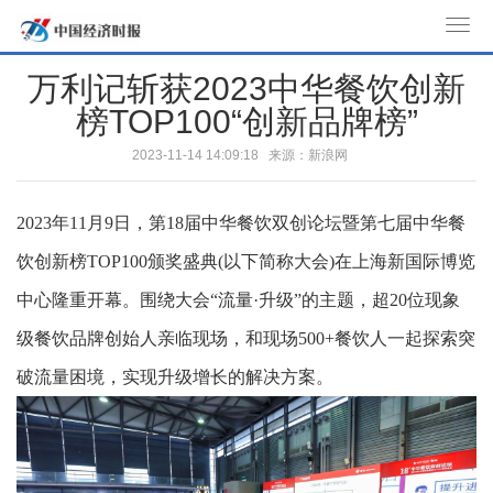
T
o
万利记斩获2023中华餐饮创新
g
榜TOP100“创新品牌榜”
g
l
2023-11-14 14:09:18 来源：新浪网
e
n
2023年11月9日，第18届中华餐饮双创论坛暨第七届中华餐
a
v
饮创新榜TOP100颁奖盛典(以下简称大会)在上海新国际博览
i
中心隆重开幕。围绕大会“流量·升级”的主题，超20位现象
g
a
级餐饮品牌创始人亲临现场，和现场500+餐饮人一起探索突
t
破流量困境，实现升级增长的解决方案。
i
o
n