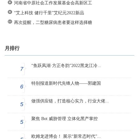
河南省中原社会工作发展基金会高新区工
“艾上科技 健行千里”艾纪元2022新品
再次提醒，二型糖尿病患者要这样选择糖
月排行
“鱼跃凤湖·方正冬韵”2022黑龙江冷...
7
特别报道新时代先锋人物——郭建国
6
做强供应链，打造核心实力，行业大佬...
5
聚焦 Bot 威胁管理 立体化黑产掌控
5
欧姆龙进博会！ 展示“新常态时代”...