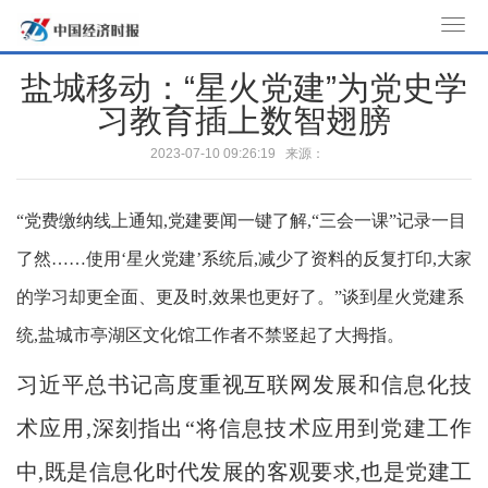
T
o
盐城移动：“星火党建”为党史学
g
习教育插上数智翅膀
g
l
2023-07-10 09:26:19 来源：
e
n
“党费缴纳线上通知,党建要闻一键了解,“三会一课”记录一目
a
v
了然……使用‘星火党建’系统后,减少了资料的反复打印,大家
i
的学习却更全面、更及时,效果也更好了。”谈到星火党建系
g
a
统,盐城市亭湖区文化馆工作者不禁竖起了大拇指。
t
习近平总书记高度重视互联网发展和信息化技
i
o
术应用,深刻指出“将信息技术应用到党建工作
n
中,既是信息化时代发展的客观要求,也是党建工