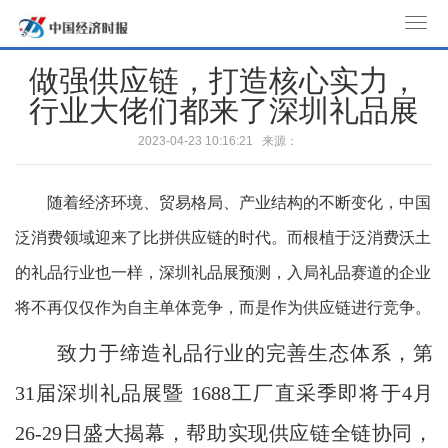
T
o
做强供应链，打造核心实力，
g
行业大佬们都来了深圳礼品展
g
l
2023-04-23 10:16:21 来源：
e
n
随着经济环境、贸易格局、产业结构的不断变化，中国
a
v
泛消费领域迎来了比拼供应链的时代。而根植于泛消费沃土
i
的礼品行业也一样，深圳礼品展预测，入局礼品赛道的企业
g
a
将不再仅仅作为自主单体竞争，而是作为供应链进行竞争。
t
致力于缔造礼品行业的完善生态体系，第
i
o
31届深圳礼品展暨 1688工厂直采季即将于4月
n
26-29日盛大揭幕，帮助实现供应链全链协同，