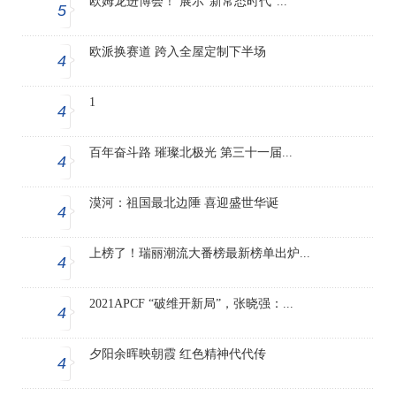
欧姆龙进博会！ 展示“新常态时代”...
5
欧派换赛道 跨入全屋定制下半场
4
1
4
百年奋斗路 璀璨北极光 第三十一届...
4
漠河：祖国最北边陲 喜迎盛世华诞
4
上榜了！瑞丽潮流大番榜最新榜单出炉...
4
2021APCF “破维开新局”，张晓强：...
4
夕阳余晖映朝霞 红色精神代代传
4