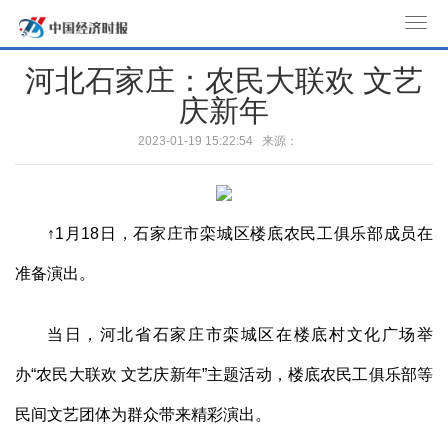
T
o
河北石家庄：农民大联欢 文艺
g
庆新年
g
l
2023-01-19 15:22:54 来源：
e
n
a
v
↑1月18日，石家庄市栾城区楼底农民工俱乐部成员在
i
准备演出。
g
a
t
当日，河北省石家庄市栾城区在楼底村文化广场举
i
办“农民大联欢 文艺庆新年”主题活动，楼底农民工俱乐部等
o
n
民间文艺团体为群众带来精彩演出。