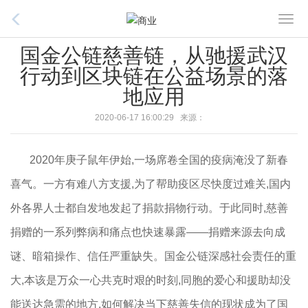
T
o
国金公链慈善链，从驰援武汉
g
行动到区块链在公益场景的落
g
地应用
l
e
2020-06-17 16:00:29 来源：
n
a
2020年庚子鼠年伊始,一场席卷全国的疫病淹没了新春
v
i
喜气。一方有难八方支援,为了帮助疫区尽快度过难关,国内
g
外各界人士都自发地发起了捐款捐物行动。于此同时,慈善
a
t
捐赠的一系列弊病和痛点也快速暴露——捐赠来源去向成
i
谜、暗箱操作、信任严重缺失。国金公链深感社会责任的重
o
大,本该是万众一心共克时艰的时刻,同胞的爱心和援助却没
n
能送达急需的地方,如何解决当下慈善失信的现状成为了国